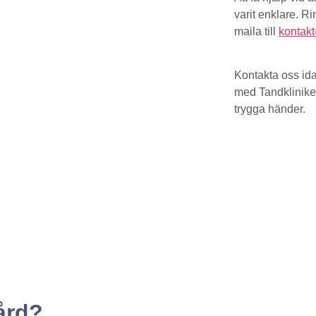
varit enklare. R
maila till
kontakt
Kontakta oss ida
med Tandkliniken
trygga händer.
ård?