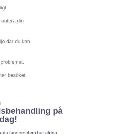
igt
hantera din
ljö där du kan
 problemet.
fter besöket.
n
dsbehandling på
idag!
akuta tandproblem har aldrig