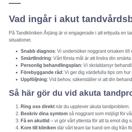
Vad ingår i akut tandvård
På Tandkliniken Årjäng är vi engagerade i att erbjuda en tan
situationer.
Snabb diagnos
: Vi undersöker noggrant orsaken till 
Smärtlindring
: Vårt första mål är att lindra din smärt
Personlig behandlingsplan
: Vi skräddarsyr behandl
Förebyggande råd
: Vi ger dig värdefulla tips om hu
Uppföljning
: Vid behov, säkerställer vi att din behand
Så här gör du vid akuta tandp
Ring oss direkt
när du upplever akuta tandproblem.
Beskriv dina symtom
så noggrant som möjligt för vår
Få en akuttid
– vi gör vårt yttersta för att ta emot di
Kom till kliniken
där vårt team tar hand om dig från fö