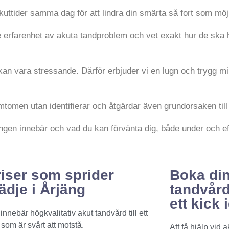
 akuttider samma dag för att lindra din smärta så fort som möjl
e erfarenhet av akuta tandproblem och vet exakt hur de ska 
kan vara stressande. Därför erbjuder vi en lugn och trygg mi
mtomen utan identifierar och åtgärdar även grundorsaken till
lingen innebär och vad du kan förvänta dig, både under och e
iser som sprider
Boka di
ädje i Årjäng
tandvår
ett kick 
innebär högkvalitativ akut tandvård till ett
 som är svårt att motstå.
Att få hjälp vid 