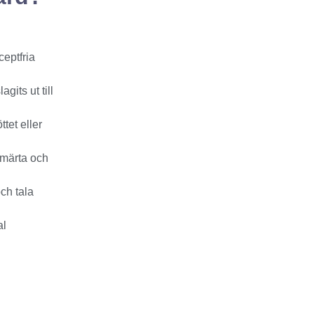
ceptfria
gits ut till
ttet eller
smärta och
ch tala
al