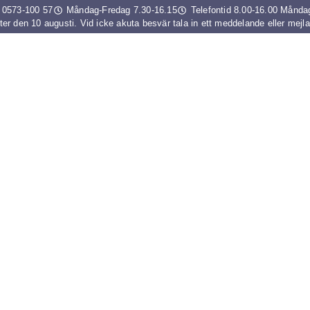
0573-100 57
Måndag-Fredag 7.30-16.15
Telefontid 8.00-16.00 Månda
r den 10 augusti. Vid icke akuta besvär tala in ett meddelande eller mejl