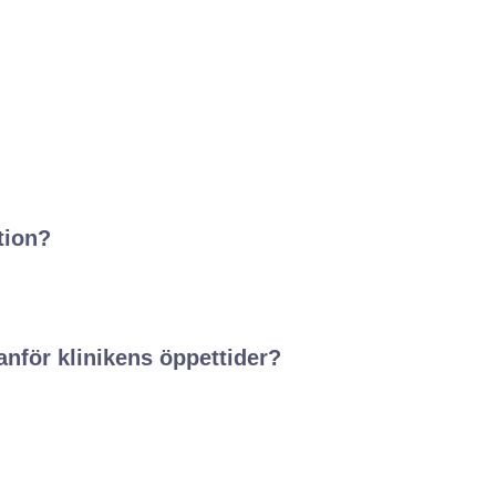
tion?
anför klinikens öppettider?